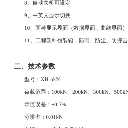
8
、自动关机可设定
9
、中英文显示切换
1
0
、两种显示界面（数据界面，曲线界面）
1
1
、工程塑料包装箱，防雨、防尘、防撞击
二、技术参数
型号：
XH-nkN
荷载范围：
1
00kN、200kN、300kN、500k
示值误差：
±0.5%
分辨率：
0
.
0
1
kN