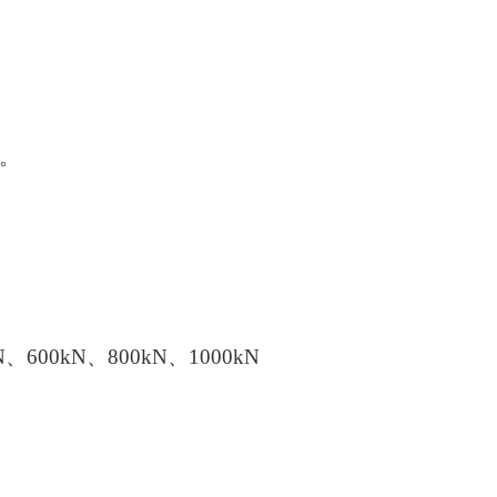
。
N、600kN、800kN、
1
000kN