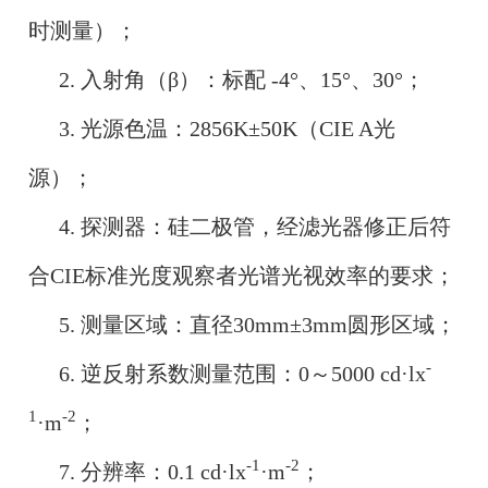
时测量）；
2. 入射角（β）：标配 -4°、15°、30°；
3. 光源色温：2856K±50K（CIE A光
源）；
4. 探测器：硅二极管，经滤光器修正后符
合CIE标准光度观察者光谱光视效率的要求；
5. 测量区域：直径30mm±3mm圆形区域；
-
6. 逆反射系数测量范围：0～5000 cd·lx
1
-2
·m
；
-1
-2
7. 分辨率：0.1 cd·lx
·m
；